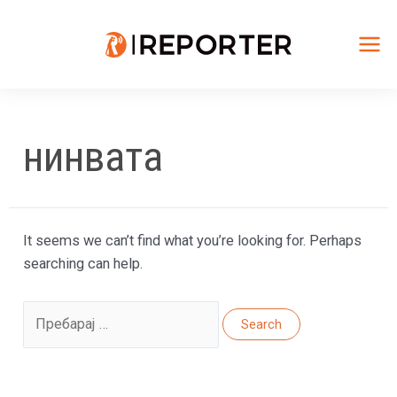
Skip
to
content
Mai
Me
нинвата
It seems we can’t find what you’re looking for. Perhaps
searching can help.
Search
for: