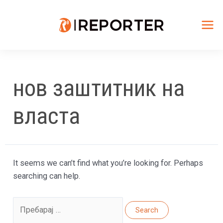
Skip
to
content
Mai
Me
нов заштитник на
власта
It seems we can’t find what you’re looking for. Perhaps
searching can help.
Search
for: