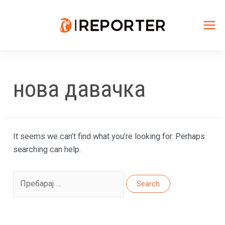
Skip
to
content
Mai
Me
нова давачка
It seems we can’t find what you’re looking for. Perhaps
searching can help.
Search
for: