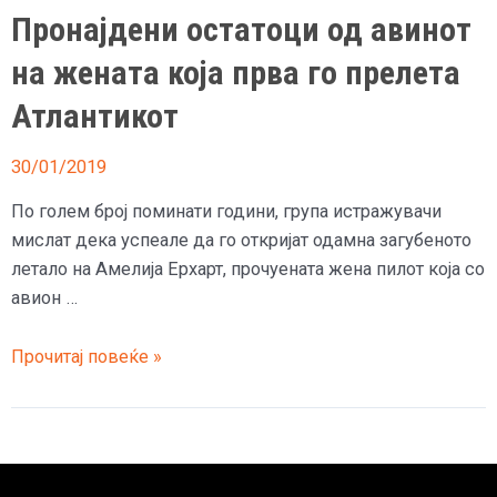
Пронајдени остатоци од авинот
на жената која прва го прелета
Атлантикот
30/01/2019
По голем број поминати години, група истражувачи
мислат дека успеале да го откријат одамна загубеното
летало на Амелија Ерхарт, прочуената жена пилот која со
авион …
Пронајдени
Прочитај повеќе »
остатоци
од
авинот
на