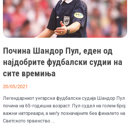
Почина Шандор Пул, еден од
најдобрите фудбалски судии на
сите времиња
20/05/2021
Легендарниот унгарски фудбалски судија Шандор Пул
почина на 65-годишна возраст. Пул судел на голем број
важни натпревари, а меѓу позначајните беа финалето на
Светското првенство …