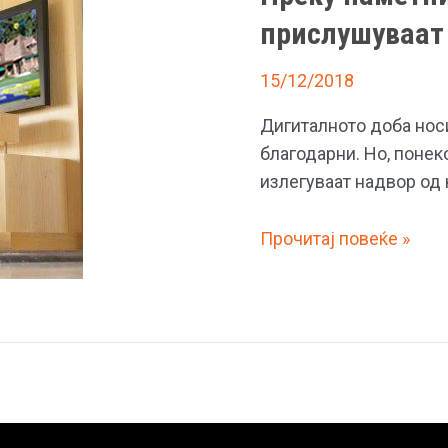
прислушуваат
15/12/2018
Дигиталното доба нос
благодарни. Но, понек
излегуваат надвор од 
Преку
Прочитај повеќе »
паметните
телевизори
не
прислушуваат