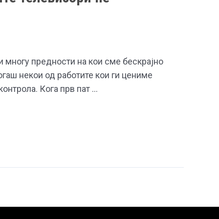
и многу предности на кои сме бескрајно
огаш некои од работите кои ги цениме
контрола. Кога прв пат …