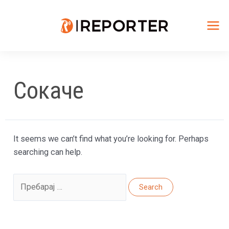
Skip
to
content
Mai
Me
Сокаче
It seems we can’t find what you’re looking for. Perhaps
searching can help.
Search
for: