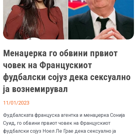
Менаџерка го обвини првиот
човек на Францускиот
фудбалски сојуз дека сексуално
ја вознемирувал
11/01/2023
Фудбалската француска агентка и менаџерка Сонија
Суид, го обвини првиот човек на Францускиот
фудбалски сојуз Ноел Ле Грае дека сексуално ја