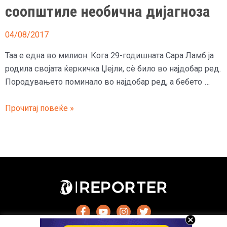
соопштиле необична дијагноза
04/08/2017
Таа е една во милион. Кога 29-годишната Сара Ламб ја
родила својата ќеркичка Џејли, сѐ било во најдобар ред.
Породувањето поминало во најдобар ред, а бебето …
Девојче
Прочитај повеќе »
има
бела,
нескротилива
коса
–
По
две
години
лекарите