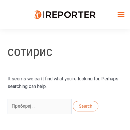
Skip
to
content
Mai
Me
сотирис
It seems we can’t find what you’re looking for. Perhaps
searching can help.
Search
for: