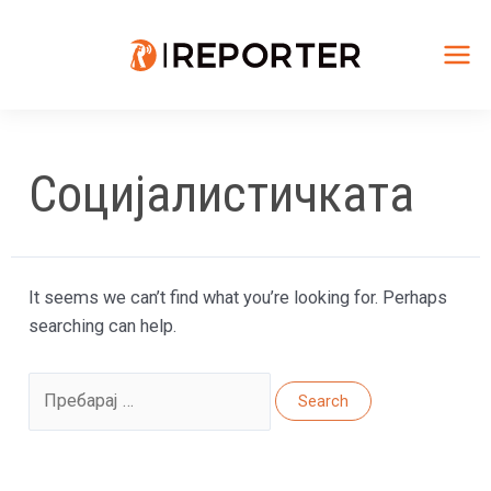
Skip
to
content
Mai
Me
Социјалистичката
It seems we can’t find what you’re looking for. Perhaps
searching can help.
Search
for: