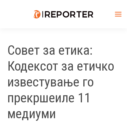
Skip
to
content
Mai
Me
Совет за етика:
Кодексот за етичко
известување го
прекршеиле 11
медиуми