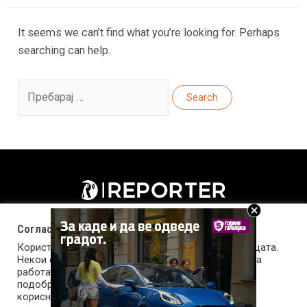
It seems we can’t find what you’re looking for. Perhaps
searching can help.
Search
for:
Согласност за колачиња (cookies)
Користиме колачиња за оптимизирање на страницата.
Некои од колачињата се од суштинско значење за
работата на страницата, а други помагаат да ја
подобриме оваа интернет страница и вашето
корисничко искуство. Напомена: задолжителните