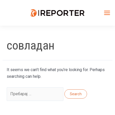
Skip
to
content
Mai
Me
совладан
It seems we can’t find what you’re looking for. Perhaps
searching can help.
Search
for: