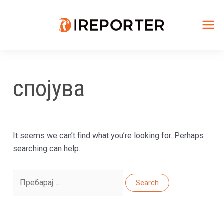
Skip
to
content
Mai
Me
спојува
It seems we can’t find what you’re looking for. Perhaps
searching can help.
Search
for: