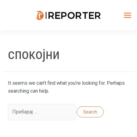
Skip
to
content
Mai
Me
спокојни
It seems we can’t find what you’re looking for. Perhaps
searching can help.
Search
for: