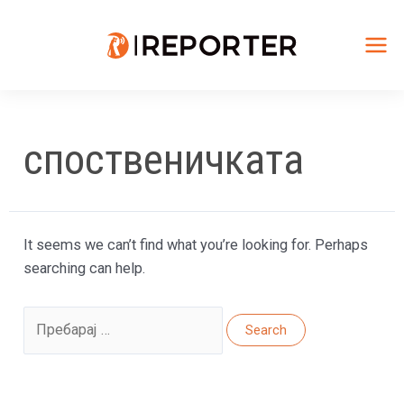
Skip
to
content
Mai
Me
споственичката
It seems we can’t find what you’re looking for. Perhaps
searching can help.
Search
for: