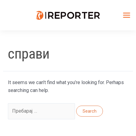
Skip
to
content
Mai
Me
справи
It seems we can’t find what you’re looking for. Perhaps
searching can help.
Search
for: