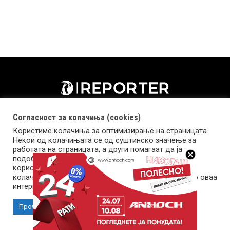
Согласност за колачиња (cookies)
Користиме колачиња за оптимизирање на страницата.
Некои од колачињата се од суштинско значење за
работата на страницата, а други помагаат да ја
подобриме оваа интернет страница и вашето
корисничко искуство. Напомена: задолжителните
колачиња се неопходни за користење и пристап до оваа
Импресум
Маркетинг
Контакт
Услови за користење
интернет страница.
Прочитај повеќе
Прифати колачиња
Copyright © 2026 Reporter.mk | Member of Clip Media Group