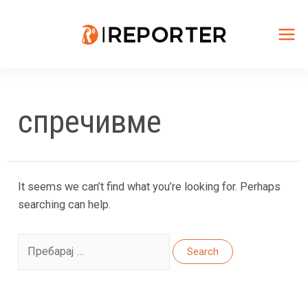
Skip
to
content
Mai
Me
спречивме
It seems we can’t find what you’re looking for. Perhaps
searching can help.
Search
for: