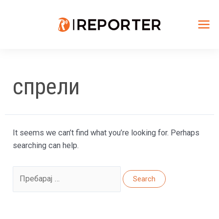
Skip
to
content
Mai
Me
спрели
It seems we can’t find what you’re looking for. Perhaps
searching can help.
Search
for: