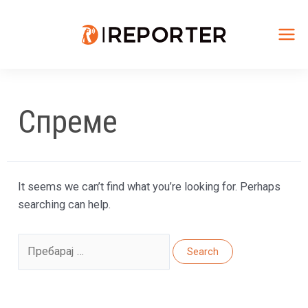
Skip
to
content
Mai
Me
Спреме
It seems we can’t find what you’re looking for. Perhaps
searching can help.
Search
for: