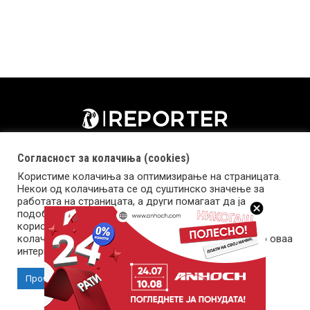
Согласност за колачиња (cookies)
Користиме колачиња за оптимизирање на страницата.
Некои од колачињата се од суштинско значење за
работата на страницата, а други помагаат да ја
подобриме оваа интернет страница и вашето
корисничко искуство. Напомена: задолжителните
колачиња се неопходни за користење и пристап до оваа
Импресум
Маркетинг
Контакт
Услови за користење
интернет страница.
Прочитај повеќе
Прифати колачиња
Copyright © 2026 Reporter.mk | Member of Clip Media Group