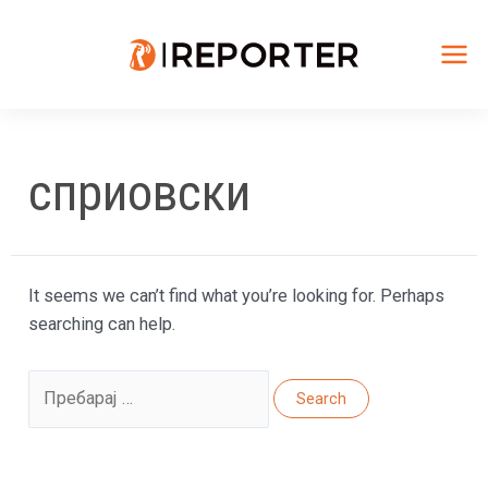
Skip
to
content
Mai
Me
сприовски
It seems we can’t find what you’re looking for. Perhaps
searching can help.
Search
for: