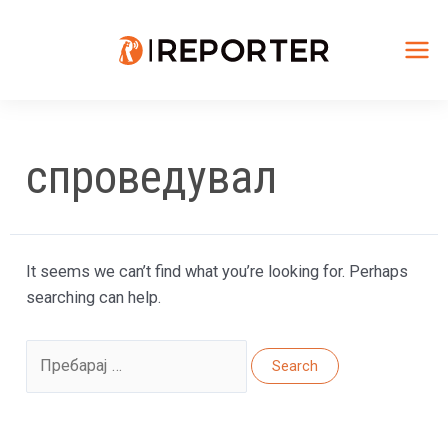
Skip
to
content
Mai
Me
спроведувал
It seems we can’t find what you’re looking for. Perhaps
searching can help.
Search
for: