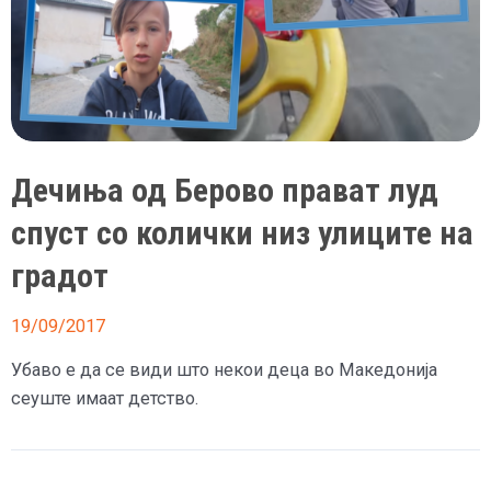
Дечиња од Берово прават луд
спуст со колички низ улиците на
градот
19/09/2017
Убаво е да се види што некои деца во Македонија
сеуште имаат детство.