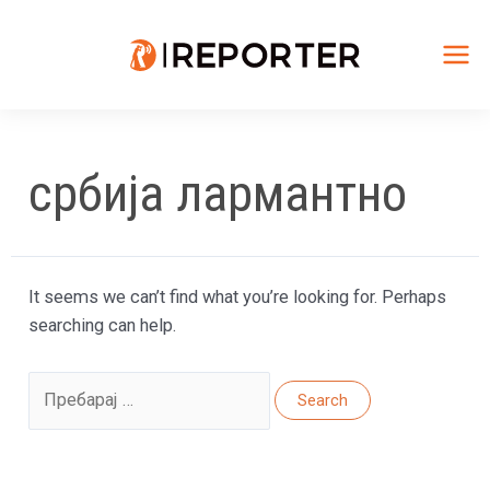
Skip
to
content
Mai
Me
србија лармантно
It seems we can’t find what you’re looking for. Perhaps
searching can help.
Search
for: