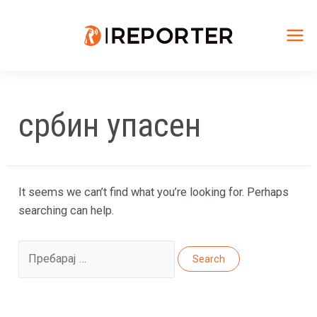
Skip
to
content
Mai
Me
србин упасен
It seems we can’t find what you’re looking for. Perhaps
searching can help.
Search
for: