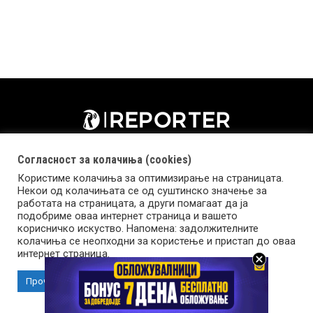
Согласност за колачиња (cookies)
Користиме колачиња за оптимизирање на страницата.
Некои од колачињата се од суштинско значење за
работата на страницата, а други помагаат да ја
подобриме оваа интернет страница и вашето
корисничко искуство. Напомена: задолжителните
колачиња се неопходни за користење и пристап до оваа
Импресум
Маркетинг
Контакт
Услови за користење
интернет страница.
Прочитај повеќе
Прифати колачиња
Copyright © 2026 Reporter.mk | Member of Clip Media Group