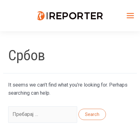
Skip
to
content
Mai
Me
Србов
It seems we can’t find what you’re looking for. Perhaps
searching can help.
Search
for: