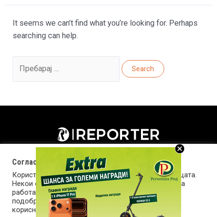
It seems we can’t find what you’re looking for. Perhaps
searching can help.
Search
for:
Согласност за колачиња (cookies)
Користиме колачиња за оптимизирање на страницата.
Некои од колачињата се од суштинско значење за
работата на страницата, а други помагаат да ја
подобриме оваа интернет страница и вашето
корисничко искуство. Напомена: задолжителните