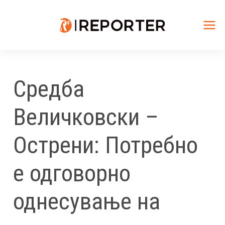
Skip
to
content
Mai
Me
Средба
Величковски –
Острени: Потребно
е одговорно
однесување на