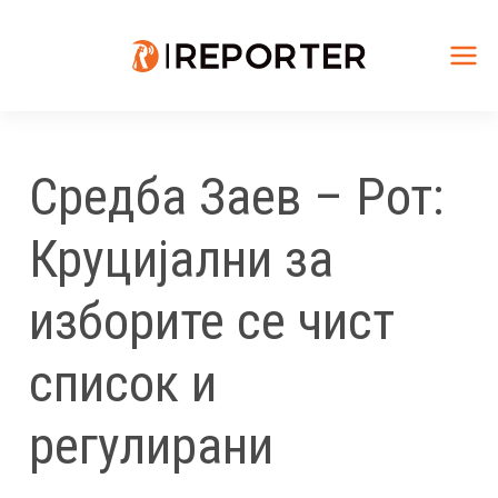
Skip
to
content
Mai
Me
Средба Заев – Рот:
Круцијални за
изборите се чист
список и
регулирани