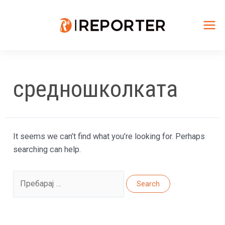
Skip
to
content
Mai
Me
средношколката
It seems we can’t find what you’re looking for. Perhaps
searching can help.
Search
for: