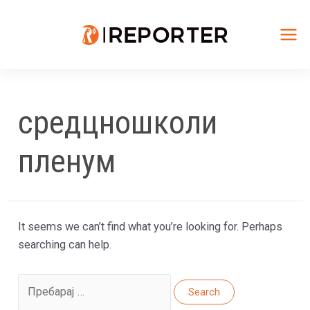
Skip
to
content
Mai
Me
средцношколи
пленум
It seems we can’t find what you’re looking for. Perhaps
searching can help.
Search
for: