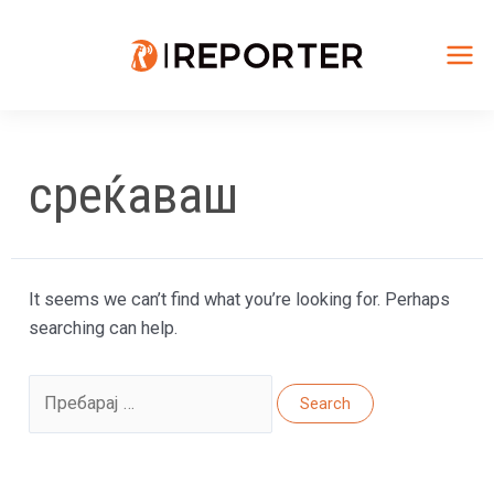
Skip
to
content
Mai
Me
среќаваш
It seems we can’t find what you’re looking for. Perhaps
searching can help.
Search
for: