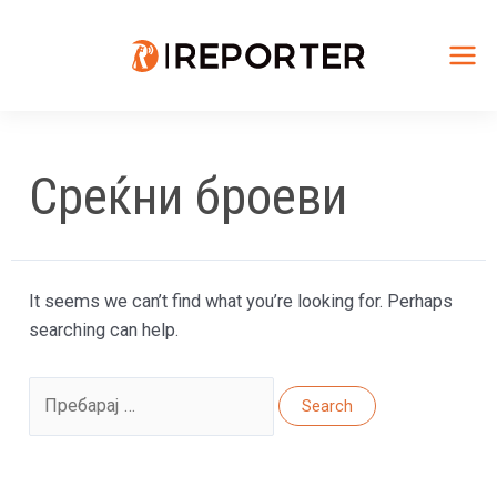
Skip
to
content
Mai
Me
Среќни броеви
It seems we can’t find what you’re looking for. Perhaps
searching can help.
Search
for: