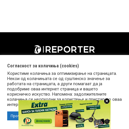
Согласност за колачиња (cookies)
Користиме колачиња за оптимизирање на страницата.
Некои од колачињата се од суштинско значење за
работата на страницата, а други помагаат да ја
подобриме оваа интернет страница и вашето
корисничко искуство. Напомена: задолжителните
колачиња се неопходни за користење и пристап до оваа
Импресум
Маркетинг
Контакт
Услови за користење
интернет страница.
Прочитај повеќе
Прифати колачиња
Copyright © 2026 Reporter.mk | Member of Clip Media Group