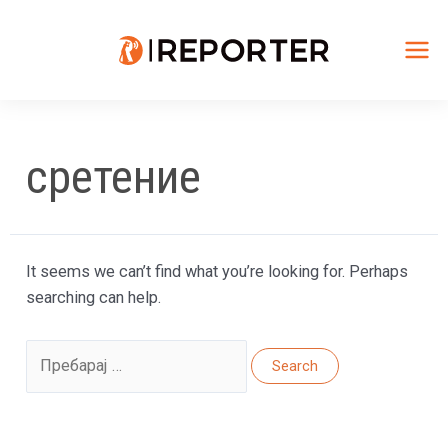
Skip
to
content
Mai
Me
сретение
It seems we can’t find what you’re looking for. Perhaps
searching can help.
Search
for: