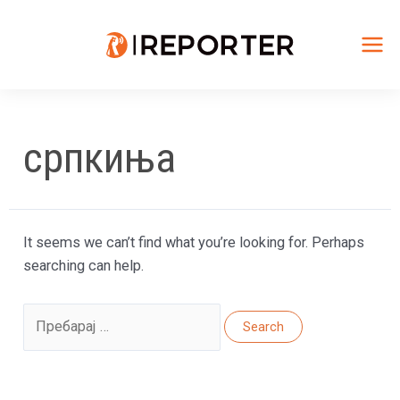
Skip
to
content
Mai
Me
српкиња
It seems we can’t find what you’re looking for. Perhaps
searching can help.
Search
for: