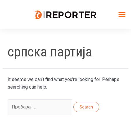
Skip
to
content
Mai
Me
српска партија
It seems we can’t find what you’re looking for. Perhaps
searching can help.
Search
for: