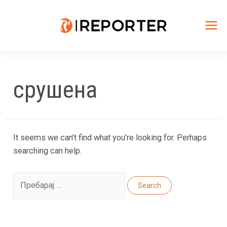
Skip
to
content
Mai
Me
срушена
It seems we can’t find what you’re looking for. Perhaps
searching can help.
Search
for: