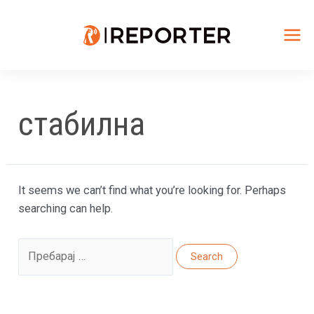
Skip
to
content
Mai
Me
стабилна
It seems we can’t find what you’re looking for. Perhaps
searching can help.
Search
for: