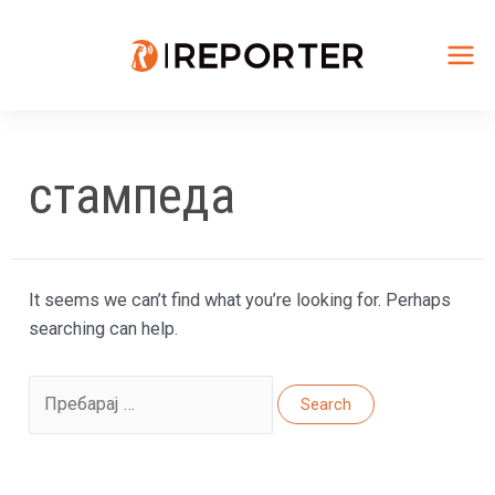
Skip
to
content
Mai
Me
стампеда
It seems we can’t find what you’re looking for. Perhaps
searching can help.
Search
for: