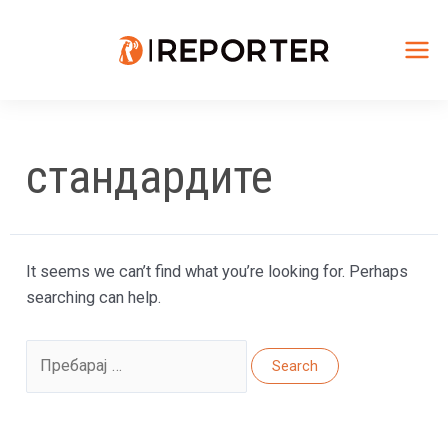
Skip
to
content
Mai
Me
стандардите
It seems we can’t find what you’re looking for. Perhaps
searching can help.
Search
for: