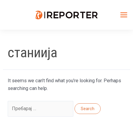
Skip
to
content
Mai
Me
станиија
It seems we can’t find what you’re looking for. Perhaps
searching can help.
Search
for: