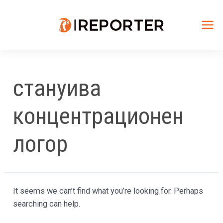
Skip
to
content
Mai
Me
стануива
концентрационен
логор
It seems we can’t find what you’re looking for. Perhaps
searching can help.