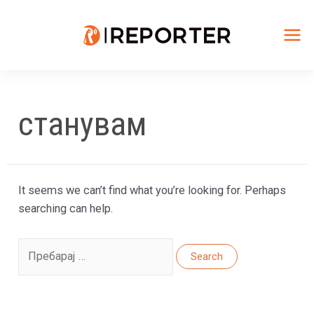
Skip
to
content
Mai
Me
станувам
It seems we can’t find what you’re looking for. Perhaps
searching can help.
Search
for: