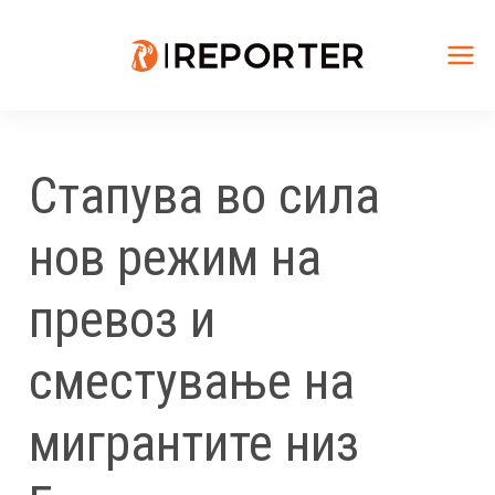
Skip
to
content
Mai
Me
Стапува во сила
нов режим на
превоз и
сместување на
мигрантите низ