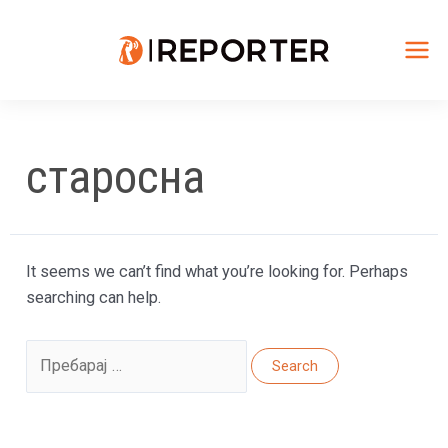
Skip
to
content
Mai
Me
старосна
It seems we can’t find what you’re looking for. Perhaps
searching can help.
Search
for: