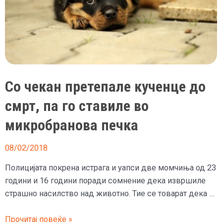
Со чекан претепале кученце до
смрт, па го ставиле во
микробранова печка
08/02/2018
Полицијата покрена истрага и уапси две момчиња од 23
години и 16 години поради сомнение дека извршиле
страшно насилство над животно. Тие се товарат дека …
Со
Прочитај повеќе »