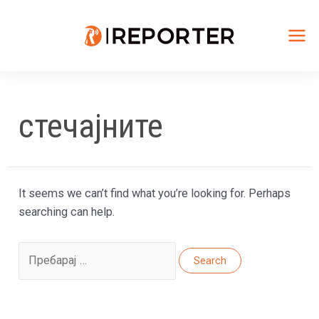
Skip
to
content
Mai
Me
стечајните
It seems we can’t find what you’re looking for. Perhaps
searching can help.
Search
for: