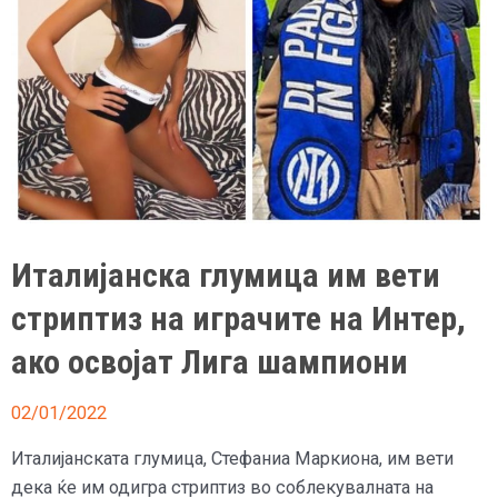
Италијанска глумица им вети
стриптиз на играчите на Интер,
ако освојат Лига шампиони
02/01/2022
Италијанската глумица, Стефаниа Маркиона, им вети
дека ќе им одигра стриптиз во соблекувалната на