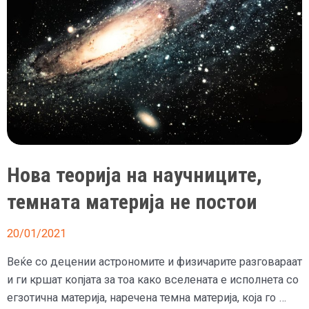
Нова теорија на научниците,
темната материја не постои
20/01/2021
Веќе со децении астрономите и физичарите разговараат
и ги кршат копјата за тоа како вселената е исполнета со
егзотична материја, наречена темна материја, која го …