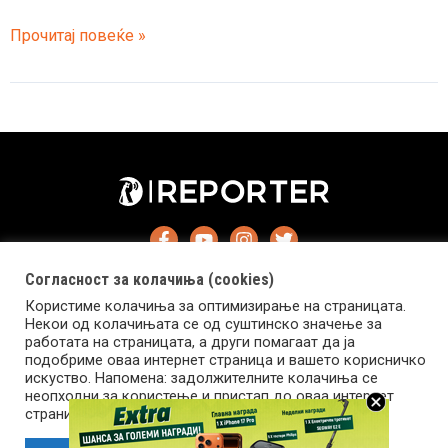
Нова
Прочитај повеќе »
теорија
на
научниците,
темната
материја
не
постои
Согласност за колачиња (cookies)
Користиме колачиња за оптимизирање на страницата.
Некои од колачињата се од суштинско значење за
работата на страницата, а други помагаат да ја
подобриме оваа интернет страница и вашето корисничко
искуство. Напомена: задолжителните колачиња се
Импресум
Маркетинг
Контакт
Услови за користење
неопходни за користење и пристап до оваа интернет
страница.
Copyright © 2026 Reporter.mk | Member of Clip Media Group