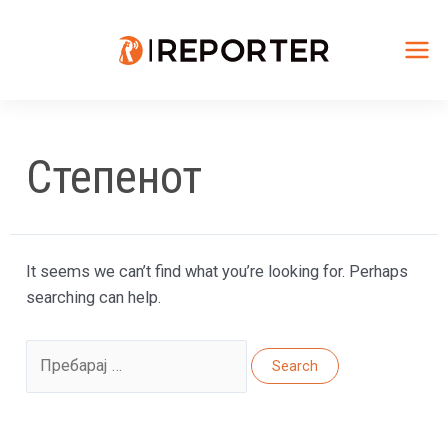
Skip
to
content
Mai
Me
Степенот
It seems we can’t find what you’re looking for. Perhaps
searching can help.
Search
for: